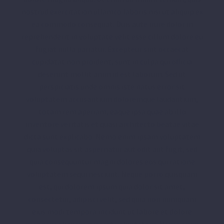
nostrud exercitation ullamco laboris nisi ut aliquip ex
ea commodo consequat. Duis aute irure dolor in
reprehenderit in voluptate velit esse cillum dolore eu
fugiat nulla pariatur. Excepteur sint occaecat
cupidatat non proident, sunt in culpa qui officia
deserunt mollit anim id est laborum. Sed ut
perspiciatis unde omnis iste natus error sit
voluptatem accusantium doloremque laudantium,
totam rem aperiam, eaque ipsa quae ab illo
inventore veritatis et quasi architecto beatae vitae
dicta sunt explicabo. Nemo enim ipsam voluptatem
quia voluptas sit aspernatur aut odit aut fugit, sed
quia consequuntur magni dolores eos qui ratione
voluptatem sequi nesciunt. Neque porro quisquam
est, qui dolorem ipsum quia dolor sit amet,
consectetur, adipisci velit, sed quia non numquam
eius modi tempora incidunt ut labore et dolore
magnam aliquam quaerat voluptatem. Nemo enim