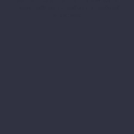
ipsam voluptatem quia voluptas sit aspernatur aut
odit aut fugit
LOREM IPSUM
LOREM IPSUM