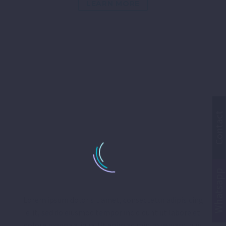
LEARN MORE
Contact
PORTFOLIO WITH
BIG GAPS
Whatsapp
Lorem ipsum dolor sit amet, consectetur adipisicing
elit, sed do eiusmod tempor incididunt ut labore et
dolore magna aliqua. Ut enim ad minim veniam, quis