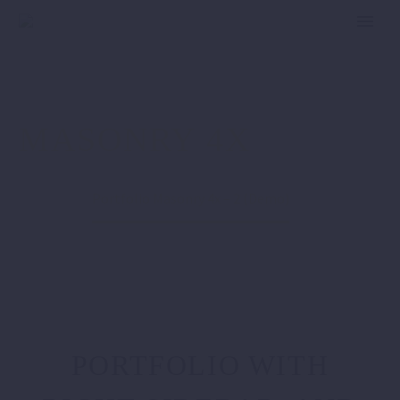
PORTFOLIO
MASONRY 4X
Home
Portfolio Masonry 4x – 2 (Demo)
PORTFOLIO WITH