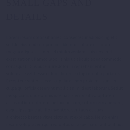
SMALL GAPS AND
DETAILS
Lorem ipsum dolor sit amet, consectetur adipisicing elit,
sed do eiusmod tempor incididunt ut labore et dolore
magna aliqua. Ut enim ad minim veniam, quis nostrud
exercitation ullamco laboris nisi ut aliquip ex ea commodo
consequat. Duis aute irure dolor in reprehenderit in
voluptate velit esse cillum dolore eu fugiat nulla pariatur.
Excepteur sint occaecat cupidatat non proident, sunt in
culpa qui officia deserunt mollit anim id est laborum. Sed ut
perspiciatis unde omnis iste natus error sit voluptatem
accusantium doloremque laudantium, totam rem aperiam,
eaque ipsa quae ab illo inventore veritatis et quasi
architecto beatae vitae dicta sunt explicabo. Nemo enim
ipsam voluptatem quia voluptas sit aspernatur aut odit aut