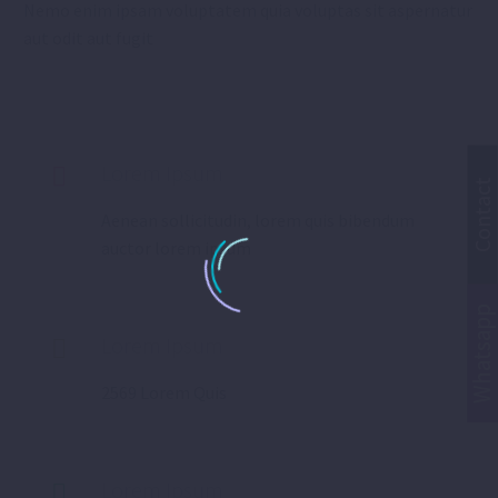
Nemo enim ipsam voluptatem quia voluptas sit aspernatur
aut odit aut fugit
Lorem Ipsum

Contact
Aenean sollicitudin, lorem quis bibendum
auctor lorem ipsum
Whatsapp
Lorem Ipsum

2569 Lorem Quis
Lorem Ipsum
