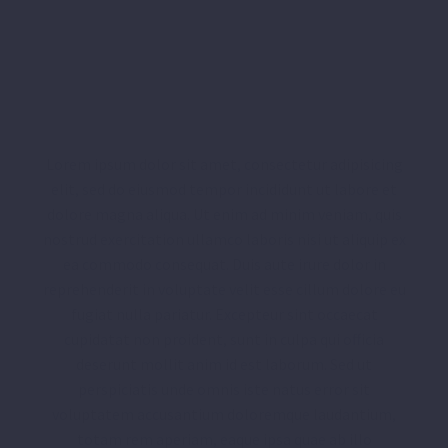
ODD & EVEN
PORTFOLIO LIST
Lorem ipsum dolor sit amet, consectetur adipisicing
elit, sed do eiusmod tempor incididunt ut labore et
dolore magna aliqua. Ut enim ad minim veniam, quis
nostrud exercitation ullamco laboris nisi ut aliquip ex
ea commodo consequat. Duis aute irure dolor in
reprehenderit in voluptate velit esse cillum dolore eu
fugiat nulla pariatur. Excepteur sint occaecat
cupidatat non proident, sunt in culpa qui officia
deserunt mollit anim id est laborum. Sed ut
perspiciatis unde omnis iste natus error sit
voluptatem accusantium doloremque laudantium,
totam rem aperiam, eaque ipsa quae ab illo