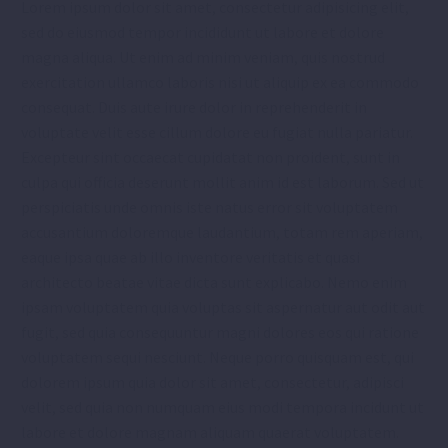
Lorem ipsum dolor sit amet, consectetur adipisicing elit,
sed do eiusmod tempor incididunt ut labore et dolore
magna aliqua. Ut enim ad minim veniam, quis nostrud
exercitation ullamco laboris nisi ut aliquip ex ea commodo
consequat. Duis aute irure dolor in reprehenderit in
voluptate velit esse cillum dolore eu fugiat nulla pariatur.
Excepteur sint occaecat cupidatat non proident, sunt in
culpa qui officia deserunt mollit anim id est laborum. Sed ut
perspiciatis unde omnis iste natus error sit voluptatem
accusantium doloremque laudantium, totam rem aperiam,
eaque ipsa quae ab illo inventore veritatis et quasi
architecto beatae vitae dicta sunt explicabo. Nemo enim
ipsam voluptatem quia voluptas sit aspernatur aut odit aut
fugit, sed quia consequuntur magni dolores eos qui ratione
voluptatem sequi nesciunt. Neque porro quisquam est, qui
dolorem ipsum quia dolor sit amet, consectetur, adipisci
velit, sed quia non numquam eius modi tempora incidunt ut
labore et dolore magnam aliquam quaerat voluptatem.