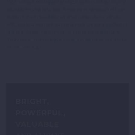
fugit, sed quia consequuntur magni dolores eos qui ratione
voluptatem sequi nesciunt. Neque porro quisquam est, qui
dolorem ipsum quia dolor sit amet, consectetur, adipisci
velit, sed quia non numquam eius modi tempora incidunt ut
labore et dolore magnam aliquam quaerat voluptatem.
Nemo enim ipsam voluptatem quia voluptas sit aspernatur
aut odit aut fugit
BRIGHT,
POWERFUL,
VALUABLE