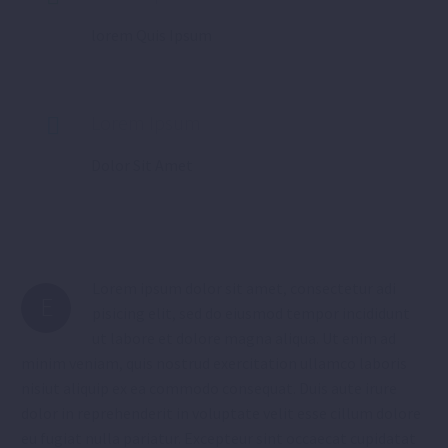
lorem Quis Ipsum
Lorem Ipsum

Dolor Sit Amet
Lorem ipsum dolor sit amet, consectetur adi
E
pisicing elit, sed do eiusmod tempor incididunt
ut labore et dolore magna aliqua. Ut enim ad
minim veniam, quis nostrud exercitation ullamco laboris
nisiut aliquip ex ea commodo consequat. Duis aute irure
dolor in reprehenderit in voluptate velit esse cillum dolore
eu fugiat nulla pariatur. Excepteur sint occaecat cupidatat